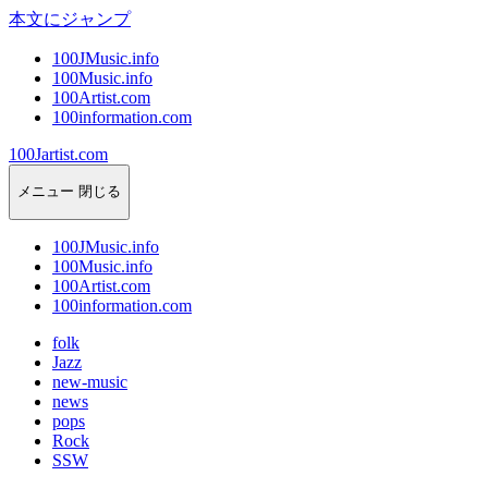
本文にジャンプ
100JMusic.info
100Music.info
100Artist.com
100information.com
100Jartist.com
メニュー
閉じる
100JMusic.info
100Music.info
100Artist.com
100information.com
folk
Jazz
new-music
news
pops
Rock
SSW